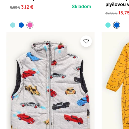
plyšovou 
Skladom
3,12 €
9,60 €
15,7
32,90 €