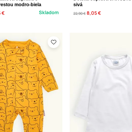
vestou modro-biela
sivá
Skladom
5 €
8,05 €
22,90 €