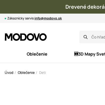
Drevené dekorá
Zákaznícky servis
info@modovo.sk
Oblečenie
🆕3D Mapy Sve
Úvod
Oblečenie
Deti