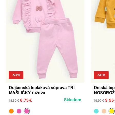
-53%
-50%
Dojčenská tepláková súprava TRI
Detská te
MAŠLIČKY ružová
NOSOROŽE
Skladom
8,75 €
9,95
18,50 €
19,90 €