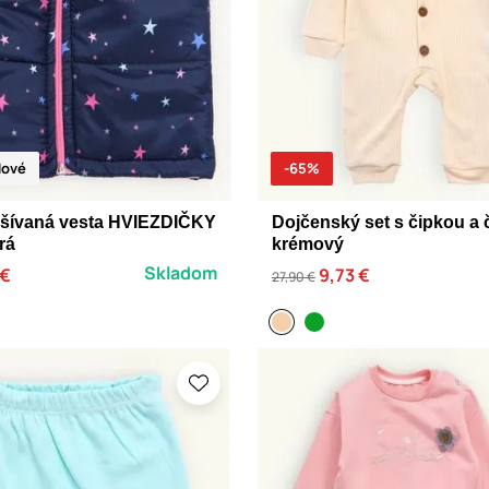
ové
-65%
ešívaná vesta HVIEZDIČKY
Dojčenský set s čipkou a
rá
krémový
Skladom
 €
9,73 €
27,90 €