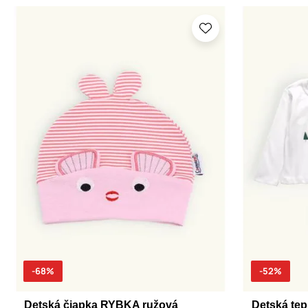
-68%
-52%
Detská čiapka RYBKA ružová
Detská tep