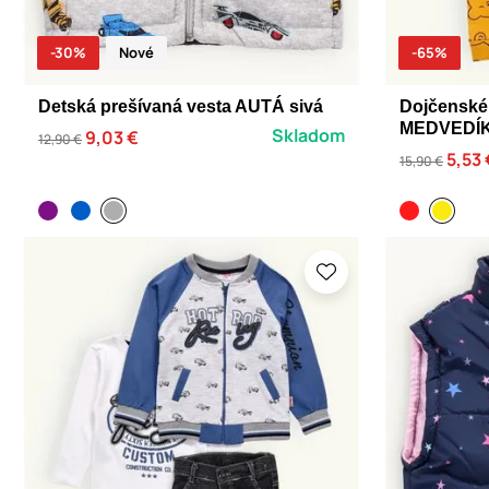
-30%
Nové
-65%
Detská prešívaná vesta AUTÁ sivá
Dojčensk
MEDVEDÍKY
Skladom
9,03 €
12,90 €
5,53 
15,90 €