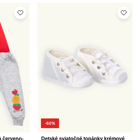
-60%
 červeno-
Detské sviatočné topánky krémové