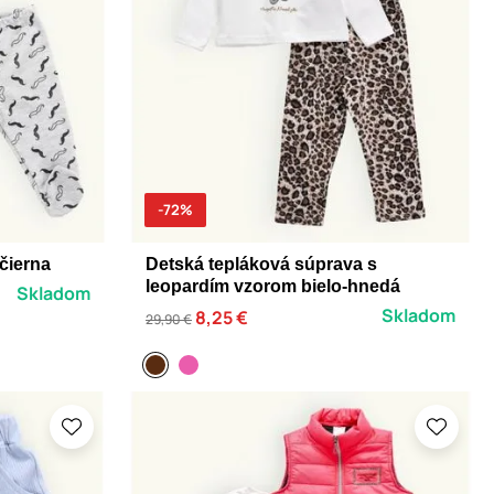
-72%
čierna
Detská tepláková súprava s
leopardím vzorom bielo-hnedá
Skladom
Skladom
8,25 €
29,90 €