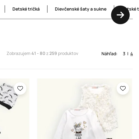
Detské tričká
Dievčenské šaty a sukne
Detské 
Zobrazujem
41 - 80
z
259
produktov
Náhľad:
3
|
4