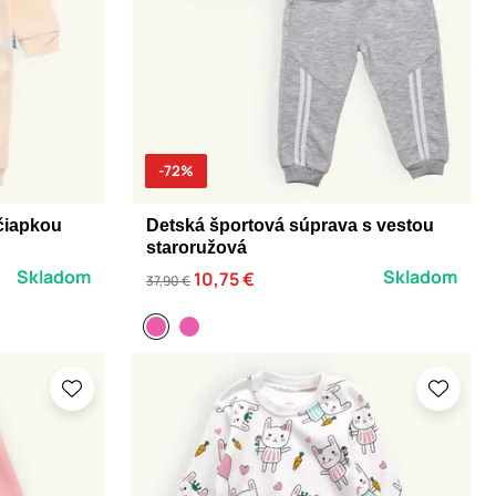
-72%
 čiapkou
Detská športová súprava s vestou
staroružová
Skladom
Skladom
10,75 €
37,90 €