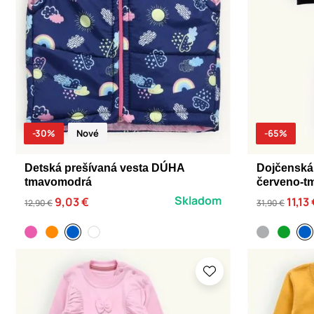
-30%
Nové
-65%
Detská prešívaná vesta DÚHA
Dojčenská
tmavomodrá
červeno-t
Skladom
9,03 €
11,13
12,90 €
31,90 €