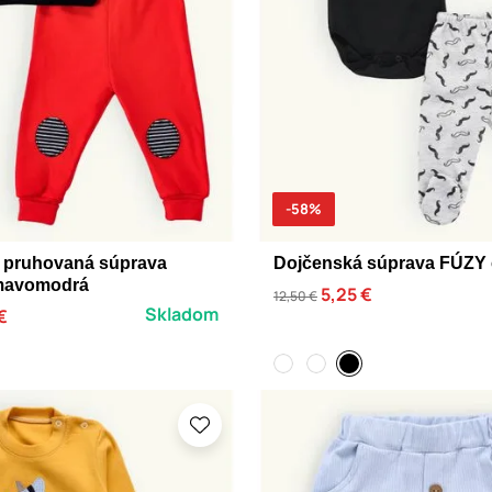
-58%
 pruhovaná súprava
Dojčenská súprava FÚZY 
mavomodrá
5,25 €
12,50 €
Skladom
 €