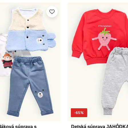
-65%
láková súprava s
Detská súprava JAHÔDKA