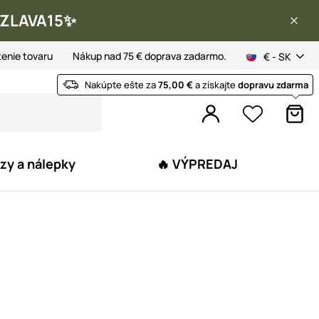
 ✨ZLAVA15✨
tenie tovaru
Nákup nad 75 € doprava zadarmo.
€ - SK
Nakúpte ešte za
75,00 €
a získajte
dopravu zdarma
zy a nálepky
🔥 VÝPREDAJ