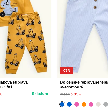
-76%
pláková súprava
Dojčenské rebrované tepl
C žltá
svetlomodré
Skladom
 €
3,85 €
15,90 €