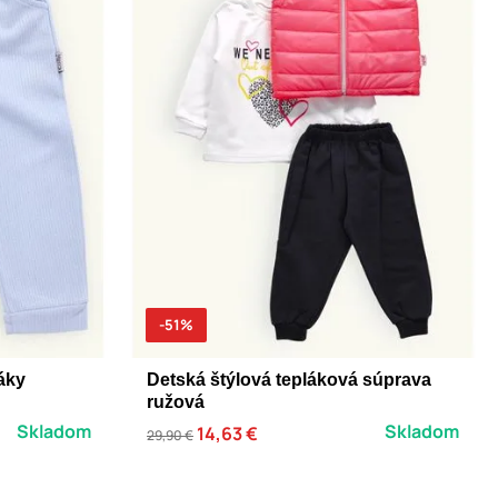
-51%
áky
Detská štýlová tepláková súprava
ružová
Skladom
Skladom
14,63 €
29,90 €