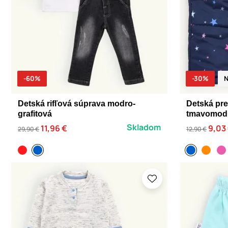
-60%
-30%
N
Detská rifľová súprava modro-
Detská pr
grafitová
tmavomod
Skladom
11,96 €
9,03
29,90 €
12,90 €