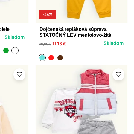
-44%
biele
Dojčenská tepláková súprava
STATOČNÝ LEV mentolovo-žltá
Skladom
Skladom
11,13 €
19,90 €