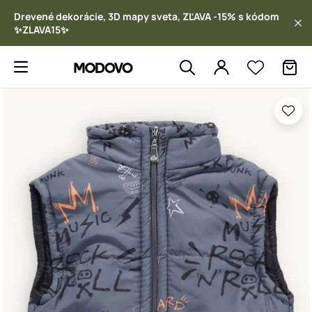
Drevené dekorácie, 3D mapy sveta, ZĽAVA -15% s kódom
✨ZLAVA15✨