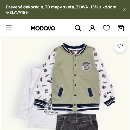
Drevené dekorácie, 3D mapy sveta, ZĽAVA -15% s kódom
✨ZLAVA15✨