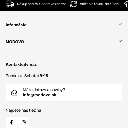
Nákup nad 75 € doprava zdarma
Vrátenie tovaru do 30 dní
Informácie
MODOVO
Kontaktujte nás
Pondelok-Sobota:
9-15
Máte dotazy a návrhy?
info@modovo.sk
Nájdete nás tiež na