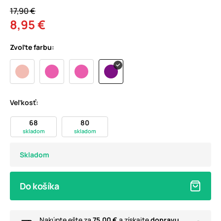
17,90 €
8,95 €
Zvoľte farbu:
Veľkosť:
68
80
skladom
skladom
Skladom
Do košíka
Nakúpte ešte za
75,00 €
a získajte
dopravu