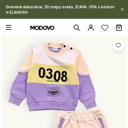
Drevené dekorácie, 3D mapy sveta, ZĽAVA -15% s kódom
✨ZLAVA15✨