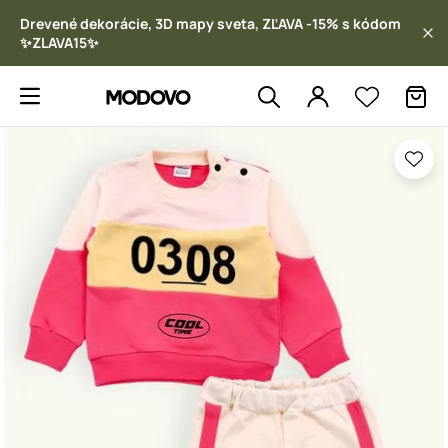
Drevené dekorácie, 3D mapy sveta, ZĽAVA -15% s kódom
✨ZLAVA15✨