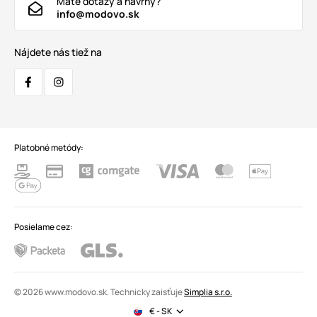
Máte dotazy a návrhy?
info@modovo.sk
Nájdete nás tiež na
Platobné metódy:
Posielame cez:
© 2026 www.modovo.sk. Technicky zaisťuje
Simplia s.r.o.
€ - SK