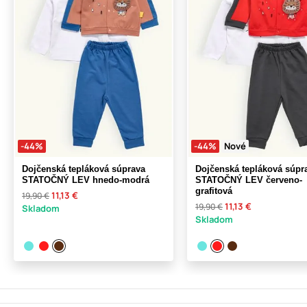
-44%
-44%
Nové
Dojčenská tepláková súprava
Dojčenská tepláková súpr
STATOČNÝ LEV hnedo-modrá
STATOČNÝ LEV červeno-
grafitová
11,13 €
19,90 €
11,13 €
19,90 €
Skladom
Skladom