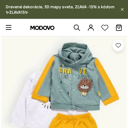
Drevené dekorácie, 3D mapy sveta, ZĽAVA -15% s kódom
✨ZLAVA15✨