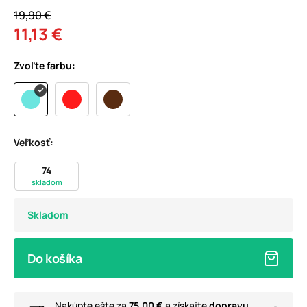
19,90 €
11,13 €
Zvoľte farbu:
Veľkosť:
74
skladom
Skladom
Do košíka
Nakúpte ešte za
75,00 €
a získajte
dopravu