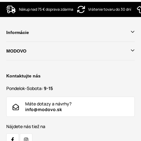
Nákup nad 75 € doprava zdarma
Vrátenie tovaru do 30 dní
Informácie
MODOVO
Kontaktujte nás
Pondelok-Sobota:
9-15
Máte dotazy a návrhy?
info@modovo.sk
Nájdete nás tiež na