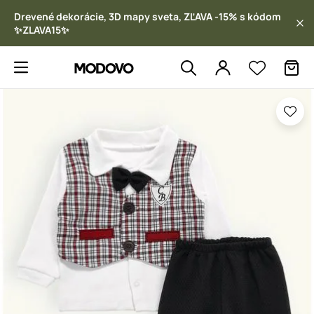
Drevené dekorácie, 3D mapy sveta, ZĽAVA -15% s kódom
✨ZLAVA15✨