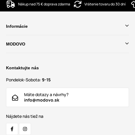
Nákup nad 75 € doprava zdarma
Vrátenie tovaru do 30 dní
Informácie
MODOVO
Kontaktujte nás
Pondelok-Sobota:
9-15
Máte dotazy a návrhy?
info@modovo.sk
Nájdete nás tiež na