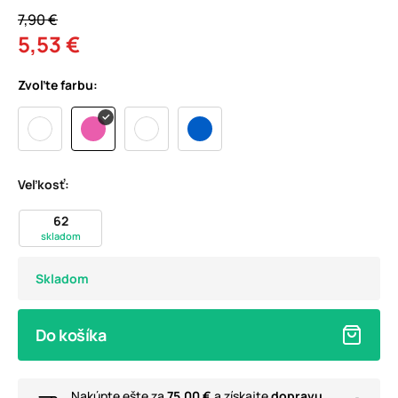
7,90 €
5,53 €
Zvoľte farbu:
Veľkosť:
62
skladom
Skladom
Do košíka
Nakúpte ešte za
75,00 €
a získajte
dopravu