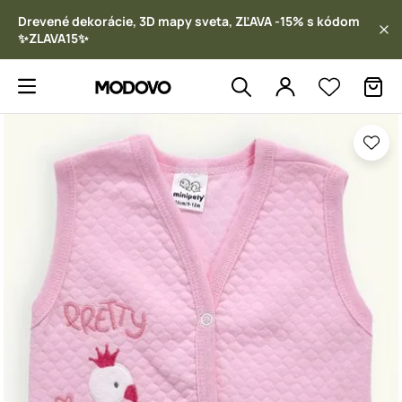
Drevené dekorácie, 3D mapy sveta, ZĽAVA -15% s kódom
✨ZLAVA15✨