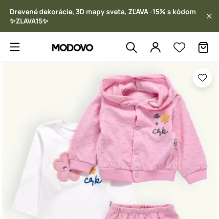
Drevené dekorácie, 3D mapy sveta, ZĽAVA -15% s kódom
✨ZLAVA15✨