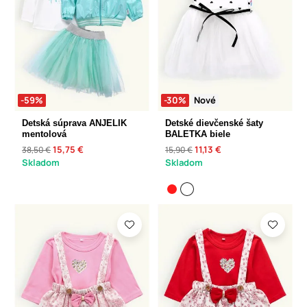
-59%
-30%
Nové
Detská súprava ANJELIK
Detské dievčenské šaty
mentolová
BALETKA biele
15,75 €
11,13 €
38,50 €
15,90 €
Skladom
Skladom