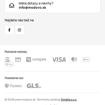
Máte dotazy a návrhy?
info@modovo.sk
Nájdete nás tiež na
Platobné metódy:
Posielame cez:
© 2026 www.modovo.sk. Technicky zaisťuje
Simplia s.r.o.