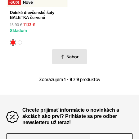
-30%
Nové
Detské dievčenské šaty
BALETKA červené
11,13 €
15,90 €
Skladom
Nahor
Zobrazujem
1 - 9
z
9
produktov
Chcete prijímať informácie o novinkách a
akciách ako prví? Prihláste sa pre odber
newsletteru už teraz!