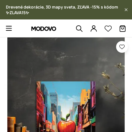
Drevené dekorácie, 3D mapy sveta, ZĽAVA -15% s kódom
✨ZLAVA15✨