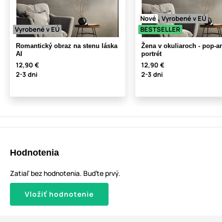
Nové
Vyrobené v EÚ
Vyrobené v EÚ
BESTSELLER
Romantický obraz na stenu láska
Žena v okuliaroch - pop-ar
AI
portrét
12,90 €
12,90 €
2-3 dni
2-3 dni
Hodnotenia
Zatiaľ bez hodnotenia. Buďte prvý.
Vložiť hodnotenie