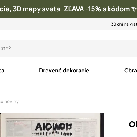
cie, 3D mapy sveta, ZĽAVA -15% s kódom
30 dní na vrá
ta
Drevené dekorácie
Obra
nu noviny
O