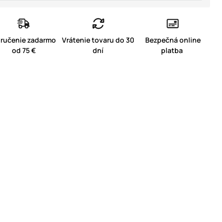
ručenie zadarmo
Vrátenie tovaru do 30
Bezpečná online
od 75 €
dní
platba