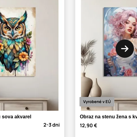
Vyrobené v EÚ
 sova akvarel
Obraz na stenu žena s k
2-3 dni
12,90 €