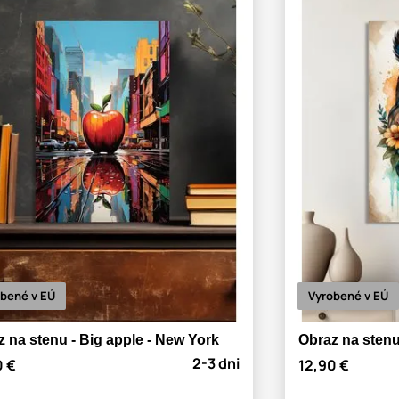
bené v EÚ
Vyrobené v EÚ
 na stenu - Big apple - New York
Obraz na stenu
2-3 dni
0 €
12,90 €