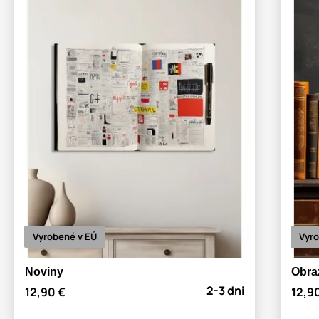
Vyrobené v EÚ
Vyro
Noviny
Obraz
2-3 dni
12,90 €
12,9