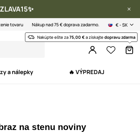
 ✨ZLAVA15✨
tenie tovaru
Nákup nad 75 € doprava zadarmo.
€ - SK
Nakúpte ešte za
75,00 €
a získajte
dopravu zdarma
zy a nálepky
🔥 VÝPREDAJ
braz na stenu noviny