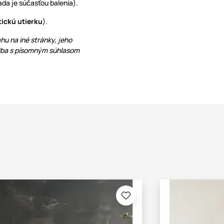
da je súčasťou balenia).
tickú utierku
).
hu na iné stránky, jeho
 iba s písomným súhlasom