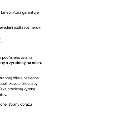
 farieb, ktorá garantuje
prevedení podľa rozmerov:
mm
m
 podľa jeho želania.
vený a vyrobený na mieru
hrannej fólie a následne
blinkovou fóliou, aby
ďaka precíznej výrobe
ntov.
ednej strany obrazu