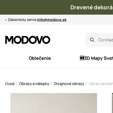
Drevené dekorá
Zákaznícky servis
info@modovo.sk
Oblečenie
🆕3D Mapy Sve
Úvod
Obrazy a nálepky
Dizajnové obrazy
Obraz na ste