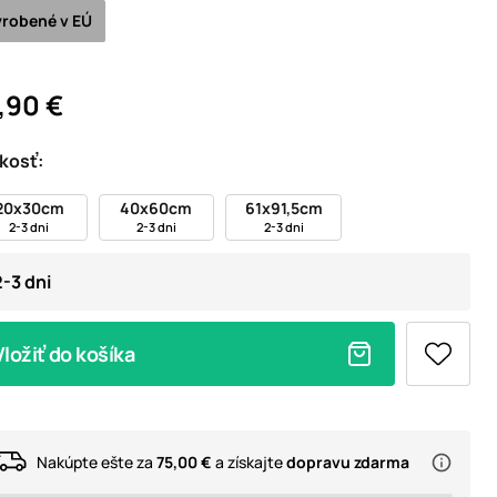
robené v EÚ
,90 €
kosť:
20x30cm
40x60cm
61x91,5cm
2-3 dni
2-3 dni
2-3 dni
2-3 dni
Vložiť do košíka
Nakúpte ešte za
75,00 €
a získajte
dopravu zdarma