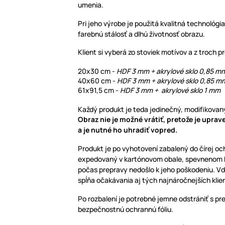
umenia.
Pri jeho výrobe je použitá kvalitná technológia
farebnú stálosť a dlhú životnosť obrazu.
Klient si vyberá zo stoviek motívov a z troch 
20x30 cm -
HDF 3 mm + akrylové sklo 0,85 
40x60 cm -
HDF 3 mm + akrylové sklo 0,85 m
61x91,5 cm -
HDF 3 mm + akrylové sklo 1 mm
Každý produkt je teda jedinečný, modifikovaný
Obraz nie je možné vrátiť, pretože je upra
a je nutné ho uhradiť vopred.
Produkt je po vyhotovení zabalený do čírej oc
expedovaný v kartónovom obale, spevnenom bu
počas prepravy nedošlo k jeho poškodeniu. V
spĺňa očakávania aj tých najnáročnejších klie
Po rozbalení je potrebné jemne odstrániť s pr
bezpečnostnú ochrannú fóliu.