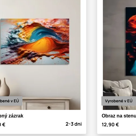
bené v EÚ
Vyrobené v EÚ
bný zázrak
Obraz na stenu
2-3 dni
0 €
12,90 €