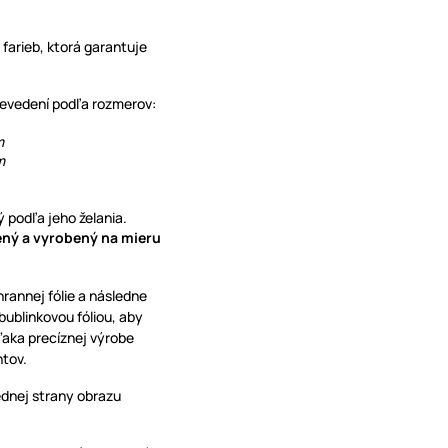
 farieb, ktorá garantuje
prevedení podľa rozmerov:
mm
m
 podľa jeho želania.
vený a vyrobený na mieru
hrannej fólie a následne
blinkovou fóliou, aby
ďaka precíznej výrobe
ntov.
ednej strany obrazu