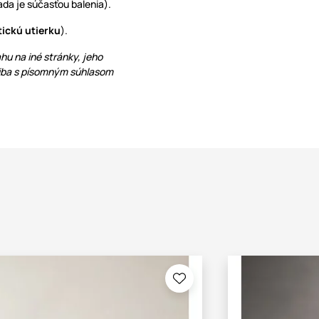
da je súčasťou balenia).
tickú utierku
).
hu na iné stránky, jeho
 iba s písomným súhlasom