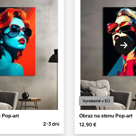
Vyrobené v EÚ
 Pop-art
Obraz na stenu Pop-art
2-3 dni
12,90 €