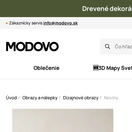
Drevené dekorá
Zákaznícky servis
info@modovo.sk
Oblečenie
🆕3D Mapy Sve
Úvod
Obrazy a nálepky
Dizajnové obrazy
Noviny