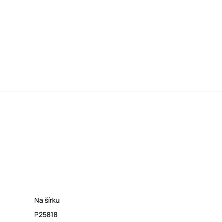
Na šírku
P25818