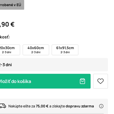
robené v EÚ
,90 €
kosť:
20x30cm
40x60cm
61x91,5cm
2-3 dni
2-3 dni
2-3 dni
2-3 dni
Vložiť do košíka
Nakúpte ešte za
75,00 €
a získajte
dopravu zdarma