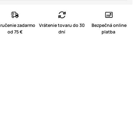
ručenie zadarmo
Vrátenie tovaru do 30
Bezpečná online
od 75 €
dní
platba