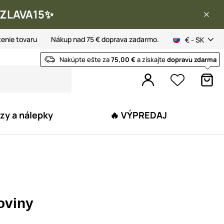
 ✨ZLAVA15✨
tenie tovaru
Nákup nad 75 € doprava zadarmo.
€ - SK
Nakúpte ešte za
75,00 €
a získajte
dopravu zdarma
zy a nálepky
🔥 VÝPREDAJ
oviny