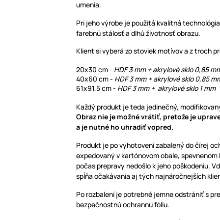
umenia.
Pri jeho výrobe je použitá kvalitná technológia
farebnú stálosť a dlhú životnosť obrazu.
Klient si vyberá zo stoviek motívov a z troch 
20x30 cm -
HDF 3 mm + akrylové sklo 0,85 
40x60 cm -
HDF 3 mm + akrylové sklo 0,85 m
61x91,5 cm -
HDF 3 mm + akrylové sklo 1 mm
Každý produkt je teda jedinečný, modifikovaný
Obraz nie je možné vrátiť, pretože je upra
a je nutné ho uhradiť vopred.
Produkt je po vyhotovení zabalený do čírej oc
expedovaný v kartónovom obale, spevnenom bu
počas prepravy nedošlo k jeho poškodeniu. V
spĺňa očakávania aj tých najnáročnejších klie
Po rozbalení je potrebné jemne odstrániť s pr
bezpečnostnú ochrannú fóliu.