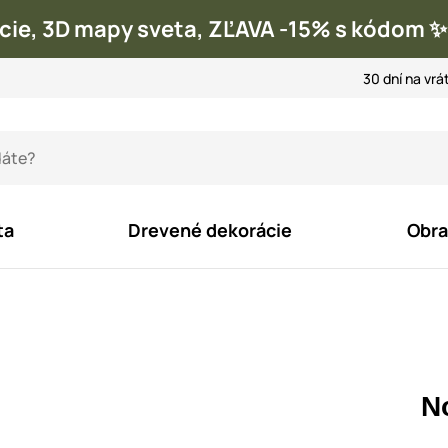
cie, 3D mapy sveta, ZĽAVA -15% s kódom
30 dní na vrá
ta
Drevené dekorácie
Obra
N