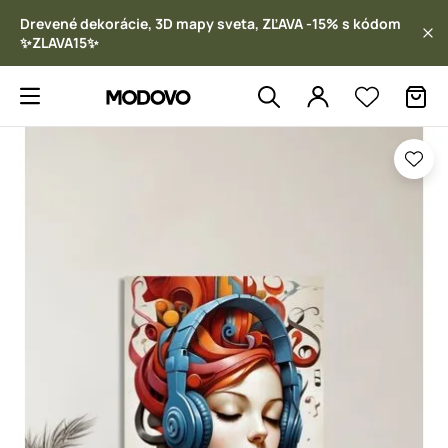
Drevené dekorácie, 3D mapy sveta, ZĽAVA -15% s kódom
✨ZLAVA15✨