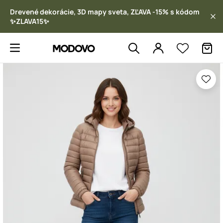
Drevené dekorácie, 3D mapy sveta, ZĽAVA -15% s kódom
✨ZLAVA15✨