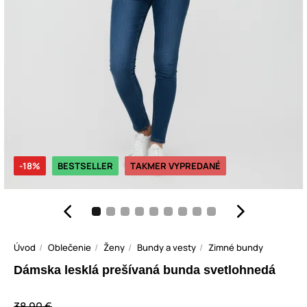
-18%
BESTSELLER
TAKMER VYPREDANÉ
Úvod
Oblečenie
Ženy
Bundy a vesty
Zimné bundy
Dámska lesklá prešívaná bunda svetlohnedá
38,90 €