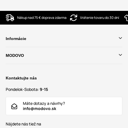
Nákup nad 75 € doprava zdarma
Vrátenie tovaru do 30 dní
Informácie
MODOVO
Kontaktujte nás
Pondelok-Sobota:
9-15
Máte dotazy a návrhy?
info@modovo.sk
Nájdete nás tiež na