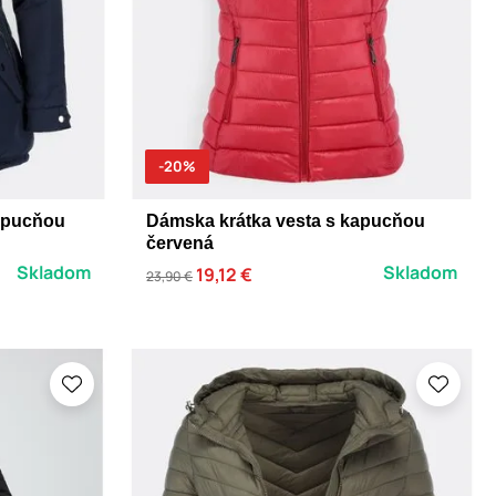
-20%
apucňou
Dámska krátka vesta s kapucňou
červená
Skladom
Skladom
19,12 €
23,90 €