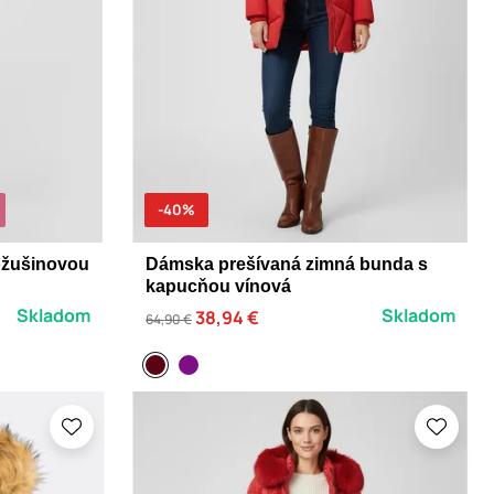
-40%
ožušinovou
Dámska prešívaná zimná bunda s
kapucňou vínová
Skladom
Skladom
38,94 €
64,90 €