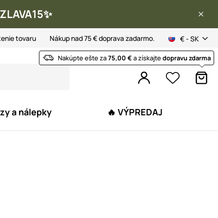
 ✨ZLAVA15✨
tenie tovaru
Nákup nad 75 € doprava zadarmo.
€ - SK
Nakúpte ešte za
75,00 €
a získajte
dopravu zdarma
zy a nálepky
🔥 VÝPREDAJ