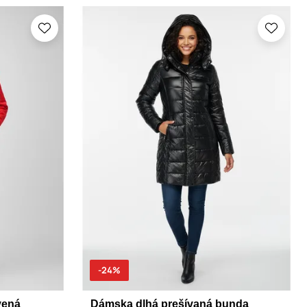
-24%
vená
Dámska dlhá prešívaná bunda