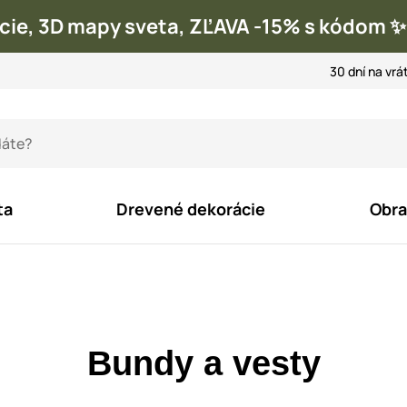
cie, 3D mapy sveta, ZĽAVA -15% s kódom
30 dní na vrá
ta
Drevené dekorácie
Obra
Bundy a vesty