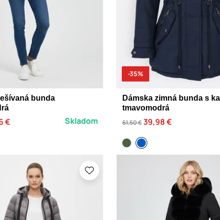
-35%
ešívaná bunda
Dámska zimná bunda s k
drá
tmavomodrá
Skladom
6 €
39,98 €
61,50 €