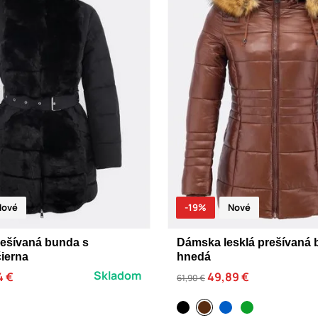
Nové
-19%
Nové
ešívaná bunda s
Dámska lesklá prešívaná
ierna
hnedá
Skladom
4 €
49,89 €
61,90 €