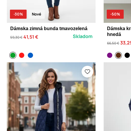
-30%
Nové
-50%
Dámska zimná bunda tmavozelená
Dámska kr
hnedá
Skladom
41,51 €
59,30 €
33,2
66,50 €