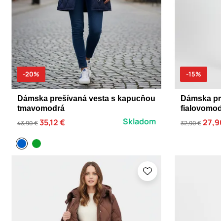
-20%
-15%
Dámska prešívaná vesta s kapucňou
Dámska pr
tmavomodrá
fialovomo
Skladom
35,12 €
27,9
43,90 €
32,90 €