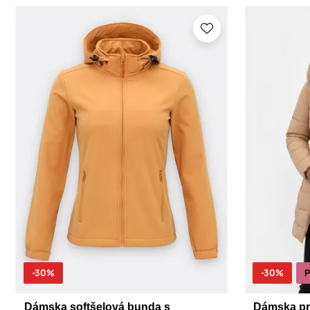
-30%
-30%
Dámska softšelová bunda s
Dámska pr