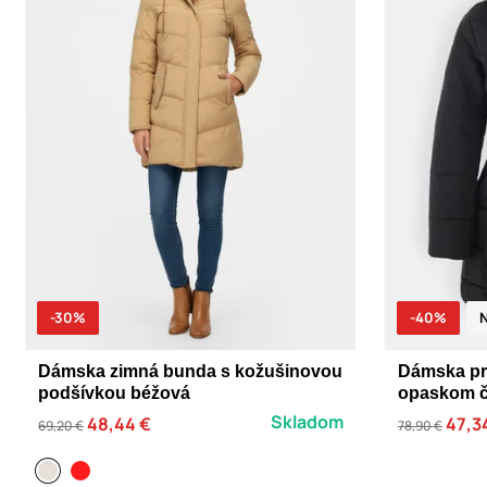
-30%
-40%
Dámska zimná bunda s kožušinovou
Dámska pr
podšívkou béžová
opaskom č
Skladom
48,44 €
47,3
69,20 €
78,90 €