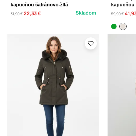
kapucňou šafránovo-žltá
kapucňou 
Skladom
22,33 €
41,9
31,90 €
59,90 €