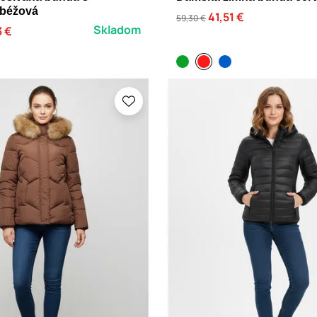
béžová
41,51 €
59,30 €
Skladom
3 €