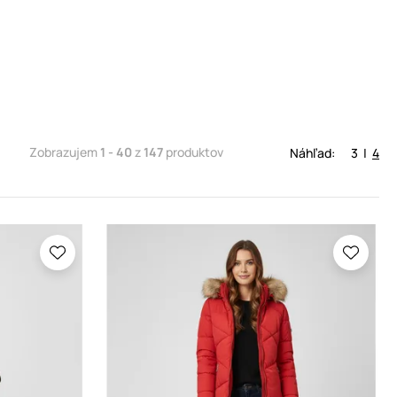
Zobrazujem
1 - 40
z
147
produktov
Náhľad:
3
|
4