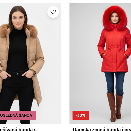
POSLEDNÁ ŠANCA
-30%
ešívaná bunda s
Dámska zimná bunda čer