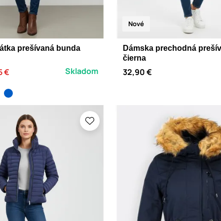
Nové
átka prešívaná bunda
Dámska prechodná preší
čierna
Skladom
5 €
32,90 €