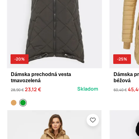
-20%
-25%
Dámska prechodná vesta
Dámska pr
tmavozelená
béžová
Skladom
23,12 €
45,4
28,90 €
60,40 €