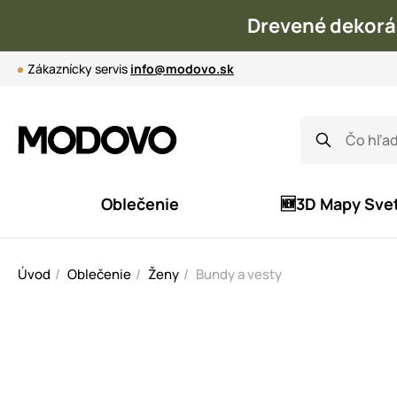
Drevené dekorá
Zákaznícky servis
info@modovo.sk
Oblečenie
🆕3D Mapy Sve
Úvod
Oblečenie
Ženy
Bundy a vesty