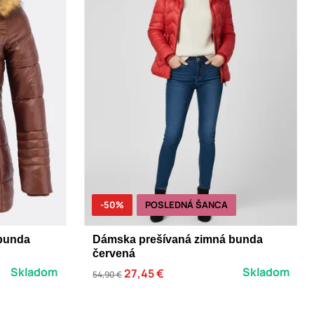
-50%
POSLEDNÁ ŠANCA
 bunda
Dámska prešívaná zimná bunda
červená
Skladom
Skladom
27,45 €
54,90 €