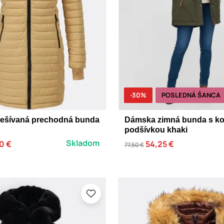
-30%
POSLEDNÁ ŠANCA
ešívaná prechodná bunda
Dámska zimná bunda s k
podšívkou khaki
Skladom
0 €
54,25 €
77,50 €