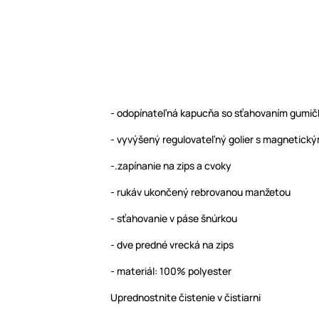
- odopínateľná kapucňa so sťahovaním gumi
- vyvýšený regulovateľný golier s magnetick
-.zapínanie na zips a cvoky
- rukáv ukončený rebrovanou manžetou
- sťahovanie v páse šnúrkou
- dve predné vrecká na zips
- materiál: 100% polyester
Uprednostnite čistenie v čistiarni