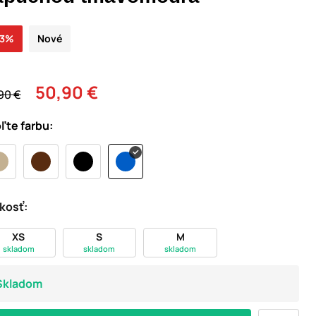
23%
Nové
50,90 €
90 €
ľte farbu:
kosť:
XS
S
M
skladom
skladom
skladom
Skladom