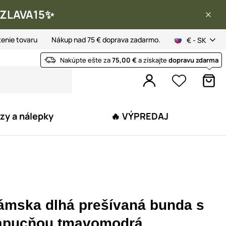
 ✨ZLAVA15✨
tenie tovaru
Nákup nad 75 € doprava zadarmo.
€ - SK
Nakúpte ešte za
75,00 €
a získajte
dopravu zdarma
zy a nálepky
🔥 VÝPREDAJ
ámska dlhá prešívaná bunda s
apucňou tmavomodrá