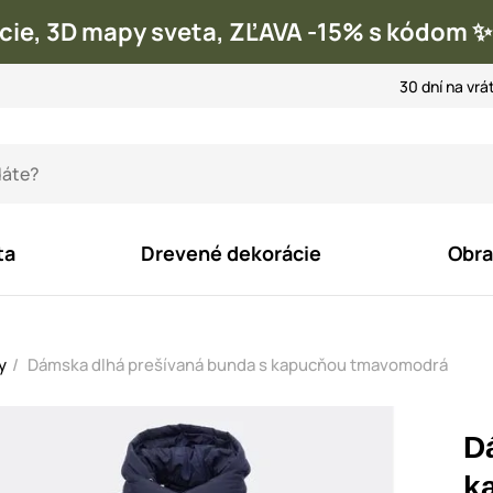
cie, 3D mapy sveta, ZĽAVA -15% s kódom
30 dní na vrá
ta
Drevené dekorácie
Obra
y
Dámska dlhá prešívaná bunda s kapucňou tmavomodrá
D
k