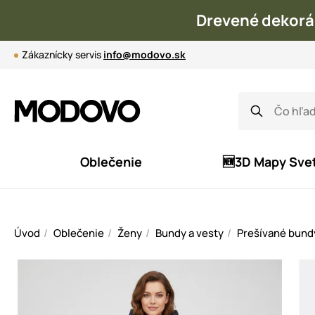
Drevené dekorá
Zákaznícky servis
info@modovo.sk
Oblečenie
🆕3D Mapy Sve
Úvod
Oblečenie
Ženy
Bundy a vesty
Prešívané bund