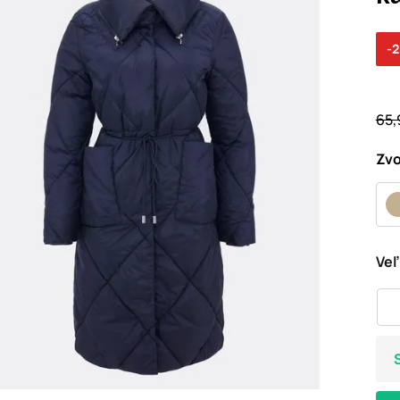
-
65,
Zvo
Veľ