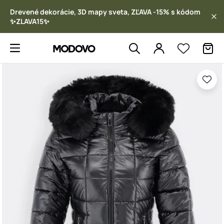
Drevené dekorácie, 3D mapy sveta, ZĽAVA -15% s kódom
✨ZLAVA15✨