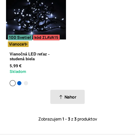
100 Svetiel
kód ZLAVA15
Vianoce✨
Vianočná LED reťaz -
studená biela
5,99 €
Skladom
Nahor
Zobrazujem
1 - 3
z
3
produktov