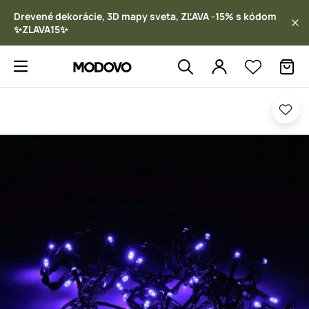
Drevené dekorácie, 3D mapy sveta, ZĽAVA -15% s kódom
✨ZLAVA15✨