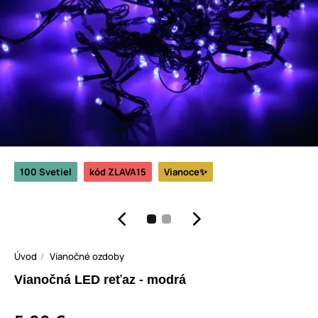
100 Svetiel
kód ZLAVA15
Vianoce✨
Úvod
Vianočné ozdoby
Vianočná LED reťaz - modrá