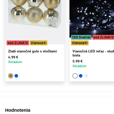
100 Svetiel
kód ZLAVA15
kód ZLAVA15
Vianoce✨
Vianoce✨
Zlaté vianočné gule s vločkami
Vianočná LED reťaz - stu
biela
4,99 €
5,99 €
Skladom
Skladom
Hodnotenia