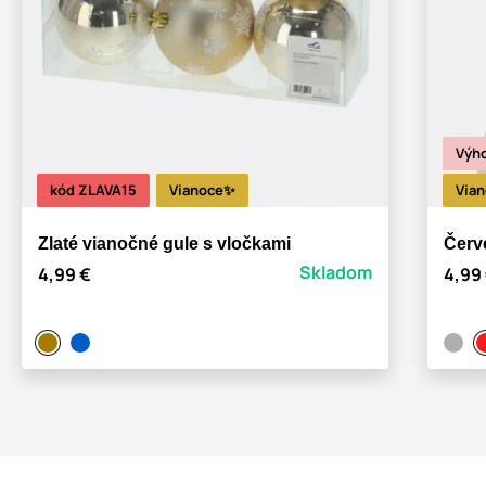
Výho
kód ZLAVA15
Vianoce✨
Via
Zlaté vianočné gule s vločkami
Červ
Skladom
4,99 €
4,99