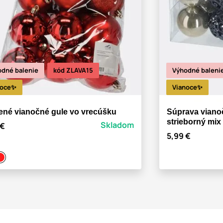
dné balenie
kód ZLAVA15
Výhodné baleni
noce✨
Vianoce✨
ené vianočné gule vo vrecúšku
Súprava viano
strieborný mix
Skladom
 €
5,99 €