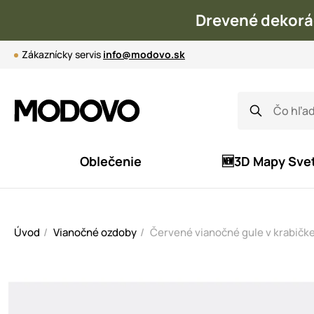
Drevené dekorá
Zákaznícky servis
info@modovo.sk
Oblečenie
🆕3D Mapy Sve
Úvod
Vianočné ozdoby
Červené vianočné gule v krabičk