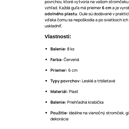
povrchov, ktoré vytvoria na vašom stromčeku
vzhľad. Každá guľa má priemer
6 cm
a je vyr
odolného plastu
. Gule sú dodávané v praktic
vďaka čomu sa nepoškodia a po sviatkoch ic
uskladniť.
Vlastnosti:
Balenie:
8 ks
Farba:
Červená
Priemer:
6 cm
Typy povrchov:
Lesklé a trblietavé
Materiál:
Plast
Balenie:
Priehľadná krabička
Použitie:
Ideálne na vianočný stromček, gi
dekorácia