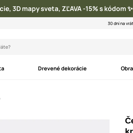
cie, 3D mapy sveta, ZĽAVA -15% s kódom
30 dní na vrá
ta
Drevené dekorácie
Obra
e
Č
k