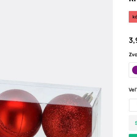
kó
3,
Zvo
Veľ