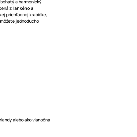
 bohatý a harmonický
obená z
ľahkého a
kej priehľadnej krabičke,
h môžete jednoducho
rlandy alebo ako vianočná