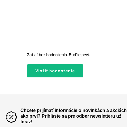
Zatiaľ bez hodnotenia. Buďte prvý.
Vložiť hodnotenie
Chcete prijímať informácie o novinkách a akciách
ako prví? Prihláste sa pre odber newsletteru už
teraz!