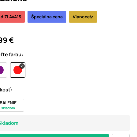
d ZLAVA15
Špeciálna cena
Vianoce✨
99 €
ľte farbu:
kosť:
BALENIE
skladom
Skladom