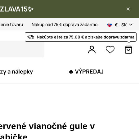
 ✨ZLAVA15✨
tenie tovaru
Nákup nad 75 € doprava zadarmo.
€ - SK
Nakúpte ešte za
75,00 €
a získajte
dopravu zdarma
zy a nálepky
🔥 VÝPREDAJ
ervené vianočné gule v
rabičke