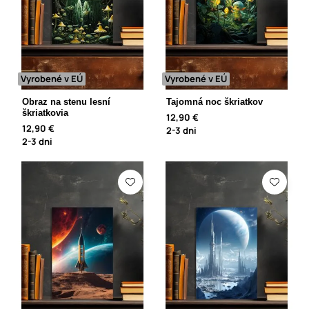
Vyrobené v EÚ
Vyrobené v EÚ
Obraz na stenu lesní
Tajomná noc škriatkov
škriatkovia
12,90 €
12,90 €
2-3 dni
2-3 dni