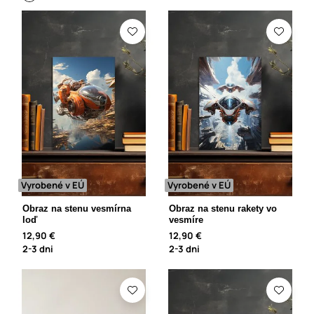
Vyrobené v EÚ
Vyrobené v EÚ
Obraz na stenu vesmírna
Obraz na stenu rakety vo
loď
vesmíre
12,90 €
12,90 €
2-3 dni
2-3 dni