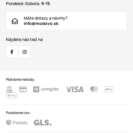
Pondelok-Sobota:
9-15
Máte dotazy a návrhy?
info@modovo.sk
Nájdete nás tiež na
Platobné metódy:
Posielame cez: