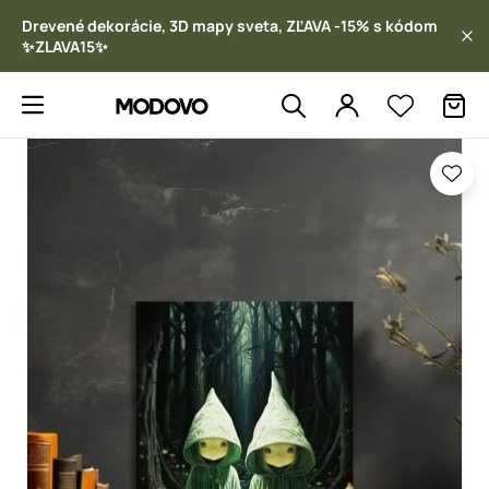
Drevené dekorácie, 3D mapy sveta, ZĽAVA -15% s kódom
✨ZLAVA15✨