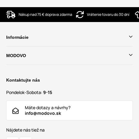
Nákup nad 75 € doprava zdarma
Vrátenie tovaru do 30 dní
Informácie
MODOVO
Kontaktujte nás
Pondelok-Sobota:
9-15
Máte dotazy a návrhy?
info@modovo.sk
Nájdete nás tiež na