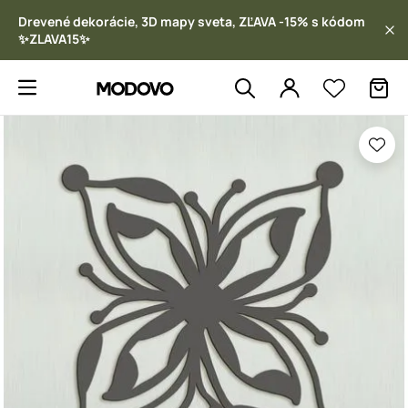
Drevené dekorácie, 3D mapy sveta, ZĽAVA -15% s kódom
✨ZLAVA15✨