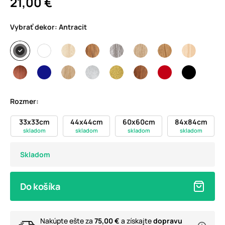
21,00 €
Vybrať dekor:
Antracit
Rozmer:
33x33cm
44x44cm
60x60cm
84x84cm
skladom
skladom
skladom
skladom
Skladom
Do košíka
Nakúpte ešte za
75,00 €
a získajte
dopravu