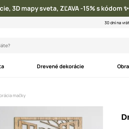
cie, 3D mapy sveta, ZĽAVA -15% s kódom
30 dní na vrá
ta
Drevené dekorácie
Obra
orácia mačky
D