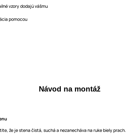
ailné vzory dodajú vášmu
kácia pomocou
Návod na montáž
tenu
ite, že je stena čistá, suchá a nezanecháva na ruke biely prach.