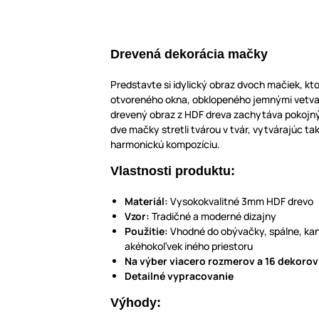
Drevená dekorácia mačky
Predstavte si idylický obraz dvoch mačiek, kto
otvoreného okna, obklopeného jemnými vetva
drevený obraz z HDF dreva zachytáva pokojn
dve mačky stretli tvárou v tvár, vytvárajúc ta
harmonickú kompozíciu.
Vlastnosti produktu:
Materiál:
Vysokokvalitné 3mm HDF drevo
Vzor:
Tradičné a moderné dizajny
Použitie:
Vhodné do obývačky, spálne, kan
akéhokoľvek iného priestoru
Na výber viacero rozmerov a 16 dekorov
Detailné vypr
Výhody: