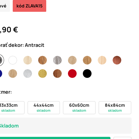
ové
kód ZLAVA15
,90 €
rať dekor:
Antracit
zmer:
33x33cm
44x44cm
60x60cm
84x84cm
skladom
skladom
skladom
skladom
Skladom