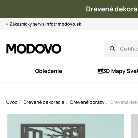
Drevené dekorá
Zákaznícky servis
info@modovo.sk
Oblečenie
🆕3D Mapy Sve
Úvod
Drevené dekorácie
Drevené obrazy
Drevená dek