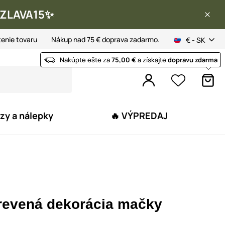
 ✨ZLAVA15✨
tenie tovaru
Nákup nad 75 € doprava zadarmo.
€ - SK
Nakúpte ešte za
75,00 €
a získajte
dopravu zdarma
zy a nálepky
🔥 VÝPREDAJ
revená dekorácia mačky