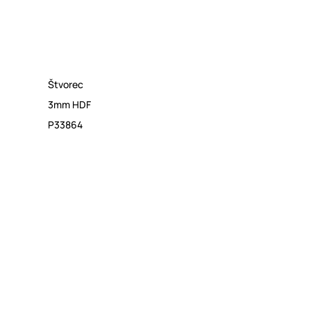
Štvorec
3mm HDF
P33864