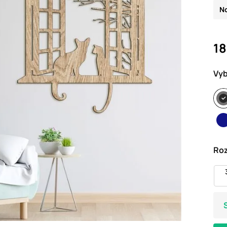
N
18
Vyb
Ro