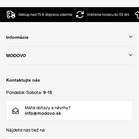
Nákup nad 75 € doprava zdarma
Vrátenie tovaru do 30 dní
Informácie
MODOVO
Kontaktujte nás
Pondelok-Sobota:
9-15
Máte dotazy a návrhy?
info@modovo.sk
Nájdete nás tiež na