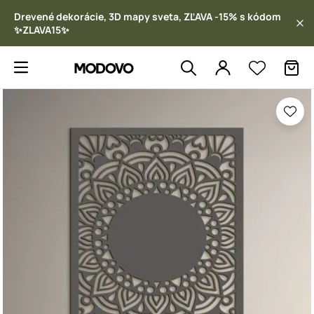
Drevené dekorácie, 3D mapy sveta, ZĽAVA -15% s kódom
✨ZLAVA15✨