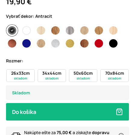
19,90 €
Vybrať dekor:
Antracit
Rozmer:
26x33cm
34x44cm
50x60cm
70x84cm
skladom
skladom
skladom
skladom
Skladom
Do košíka
Nakúpte ešte za
75,00 €
a získajte
dopravu