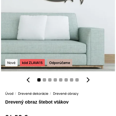
Nové
kód ZLAVA15
Odporúčame
Úvod
Drevené dekorácie
Drevené obrazy
Drevený obraz štebot vtákov