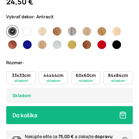
24,50 €
Vybrať dekor:
Antracit
Rozmer:
33x33cm
44x44cm
60x60cm
84x84cm
skladom
skladom
skladom
skladom
Skladom
Do košíka
Nakúpte ešte za
75,00 €
a získajte
dopravu