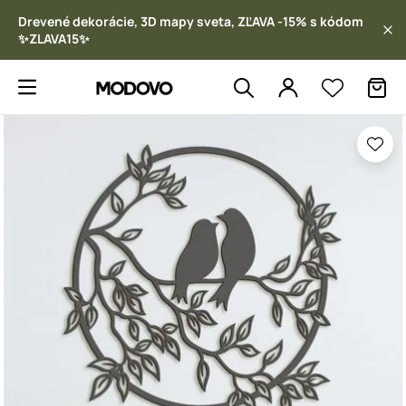
Drevené dekorácie, 3D mapy sveta, ZĽAVA -15% s kódom
✨ZLAVA15✨