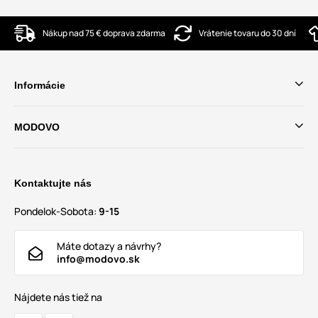
Nákup nad 75 € doprava zdarma
Vrátenie tovaru do 30 dní
Informácie
MODOVO
Kontaktujte nás
Pondelok-Sobota:
9-15
Máte dotazy a návrhy?
info@modovo.sk
Nájdete nás tiež na