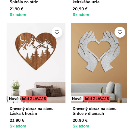
Špirála zo sŕdc
keltského uzla
21,90 €
20,90 €
Skladom
Skladom
Nové
kód ZLAVA15
Nové
kód ZLAVA15
Drevený obraz na stenu
Drevený obraz na stenu
Láska k horám
Srdce v dlaniach
23,90 €
20,90 €
Skladom
Skladom