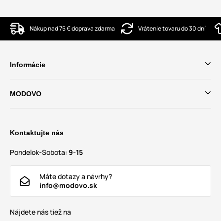
Nákup nad 75 € doprava zdarma
Vrátenie tovaru do 30 dní
Informácie
MODOVO
Kontaktujte nás
Pondelok-Sobota:
9-15
Máte dotazy a návrhy?
info@modovo.sk
Nájdete nás tiež na