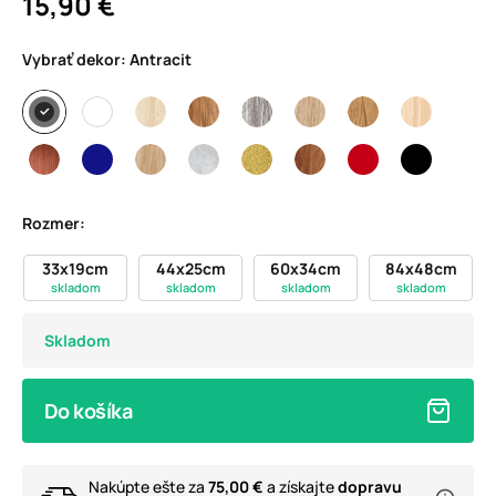
15,90 €
Vybrať dekor:
Antracit
Rozmer:
33x19cm
44x25cm
60x34cm
84x48cm
skladom
skladom
skladom
skladom
Skladom
Do košíka
Nakúpte ešte za
75,00 €
a získajte
dopravu