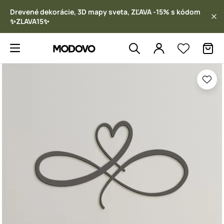
Drevené dekorácie, 3D mapy sveta, ZĽAVA -15% s kódom
✨ZLAVA15✨