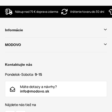
Nákup nad 75 € doprava zdarma
Vrátenie tovaru do 30 dní
Informácie
MODOVO
Kontaktujte nás
Pondelok-Sobota:
9-15
Máte dotazy a návrhy?
info@modovo.sk
Nájdete nás tiež na