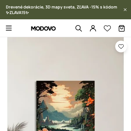
Drevené dekorácie, 3D mapy sveta, ZĽAVA -15% s kódom
✨ZLAVA15✨