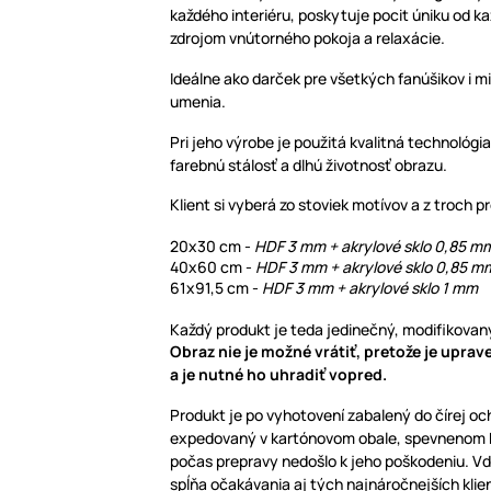
každého interiéru, poskytuje pocit úniku od 
zdrojom vnútorného pokoja a relaxácie.
Ideálne ako darček pre všetkých fanúšikov i 
umenia.
Pri jeho výrobe je použitá kvalitná technológia
farebnú stálosť a dlhú životnosť obrazu.
Klient si vyberá zo stoviek motívov a z troch 
20x30 cm -
HDF 3 mm + akrylové sklo 0,85 
40x60 cm -
HDF 3 mm + akrylové sklo 0,85 m
61x91,5 cm -
HDF 3 mm + akrylové sklo 1 mm
Každý produkt je teda jedinečný, modifikovaný
Obraz nie je možné vrátiť, pretože je upra
a je nutné ho uhradiť vopred.
Produkt je po vyhotovení zabalený do čírej oc
expedovaný v kartónovom obale, spevnenom bu
počas prepravy nedošlo k jeho poškodeniu. V
spĺňa očakávania aj tých najnáročnejších klie