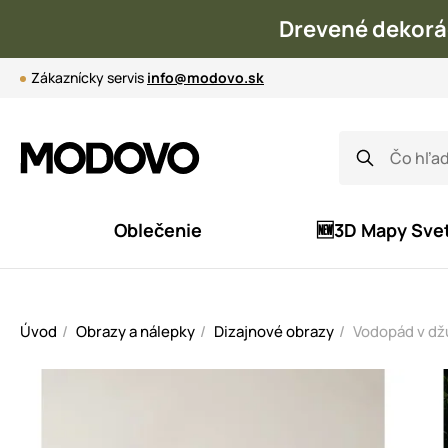
Drevené dekorá
Zákaznícky servis
info@modovo.sk
Oblečenie
🆕3D Mapy Sve
Úvod
Obrazy a nálepky
Dizajnové obrazy
Vodopád v dž