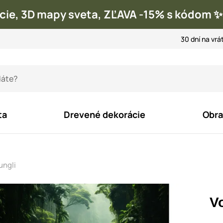
cie, 3D mapy sveta, ZĽAVA -15% s kódom
30 dní na vrá
ta
Drevené dekorácie
Obra
ungli
V