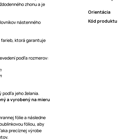
každodenného zhonu a je
Orientácia
Kód produktu
milovníkov nástenného
 farieb, ktorá garantuje
prevedení podľa rozmerov:
mm
m
 podľa jeho želania.
vený a vyrobený na mieru
hrannej fólie a následne
blinkovou fóliou, aby
ďaka precíznej výrobe
ntov.