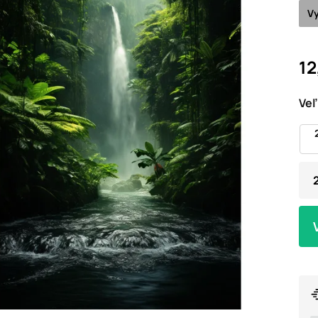
Vy
12
Veľ