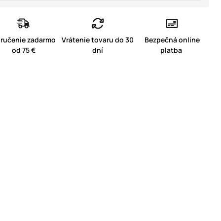
ručenie zadarmo
Vrátenie tovaru do 30
Bezpečná online
od 75 €
dní
platba