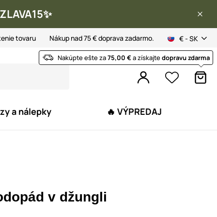
 ✨ZLAVA15✨
tenie tovaru
Nákup nad 75 € doprava zadarmo.
€ - SK
Nakúpte ešte za
75,00 €
a získajte
dopravu zdarma
zy a nálepky
🔥 VÝPREDAJ
odopád v džungli