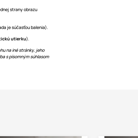
ednej strany obrazu
da je súčasťou balenia).
tickú utierku
).
hu na iné stránky, jeho
 iba s písomným súhlasom