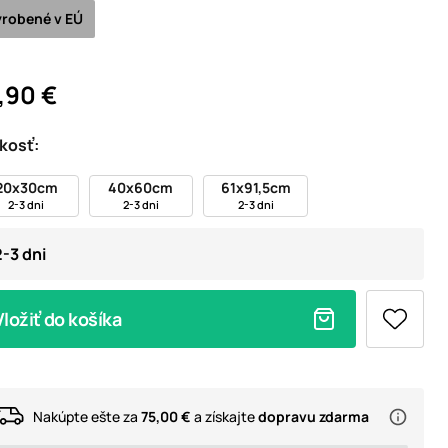
robené v EÚ
,90 €
kosť:
20x30cm
40x60cm
61x91,5cm
2-3 dni
2-3 dni
2-3 dni
2-3 dni
Vložiť do košíka
Nakúpte ešte za
75,00 €
a získajte
dopravu zdarma