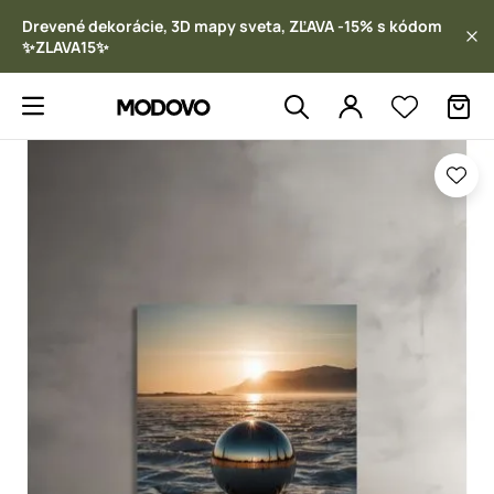
Drevené dekorácie, 3D mapy sveta, ZĽAVA -15% s kódom
✨ZLAVA15✨