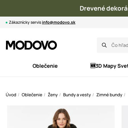
Drevené dekorá
Zákaznícky servis
info@modovo.sk
Oblečenie
🆕3D Mapy Sve
Úvod
Oblečenie
Ženy
Bundy a vesty
Zimné bundy