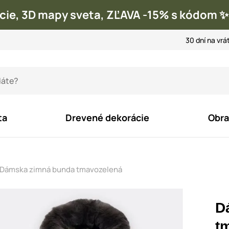
cie, 3D mapy sveta, ZĽAVA -15% s kódom
30 dní na vrá
ta
Drevené dekorácie
Obra
Dámska zimná bunda tmavozelená
D
t