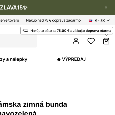
 ✨ZLAVA15✨
tenie tovaru
Nákup nad 75 € doprava zadarmo.
€ - SK
Nakúpte ešte za
75,00 €
a získajte
dopravu zdarma
zy a nálepky
🔥 VÝPREDAJ
ámska zimná bunda
mavozelená