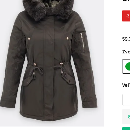
-
59,
Zvo
Veľ