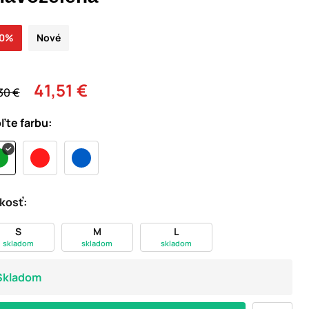
30%
Nové
41,51 €
30 €
ľte farbu:
kosť:
S
M
L
skladom
skladom
skladom
Skladom