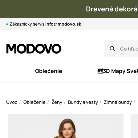
Drevené dekorá
Zákaznícky servis
info@modovo.sk
Oblečenie
🆕3D Mapy Sve
Úvod
Oblečenie
Ženy
Bundy a vesty
Zimné bundy