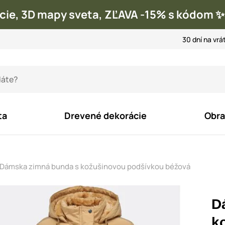
cie, 3D mapy sveta, ZĽAVA -15% s kódom
30 dní na vrá
ta
Drevené dekorácie
Obra
Dámska zimná bunda s kožušinovou podšívkou béžová
D
k