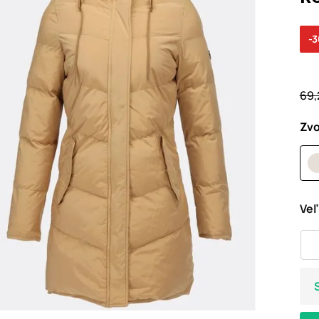
-
69,
Zvo
Veľ