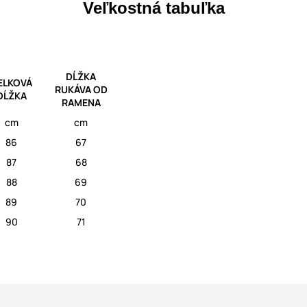
Veľkostná tabuľka
DĹŽKA
ELKOVÁ
RUKÁVA OD
DĹŽKA
RAMENA
cm
cm
86
67
87
68
88
69
89
70
90
71