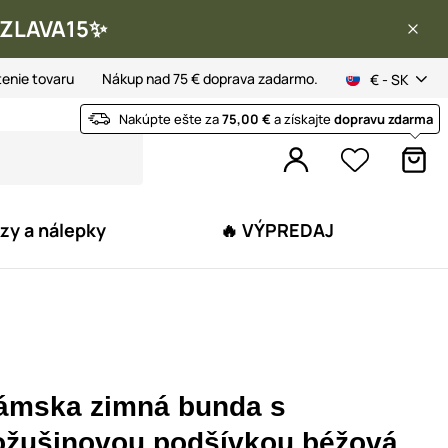
 ✨ZLAVA15✨
tenie tovaru
Nákup nad 75 € doprava zadarmo.
€ - SK
Nakúpte ešte za
75,00 €
a získajte
dopravu zdarma
zy a nálepky
🔥 VÝPREDAJ
ámska zimná bunda s
ožušinovou podšívkou béžová