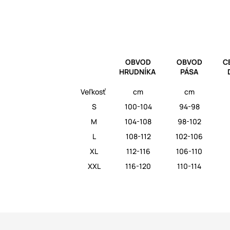
OBVOD
OBVOD
C
HRUDNÍKA
PÁSA
Veľkosť
cm
cm
S
100-104
94-98
M
104-108
98-102
L
108-112
102-106
XL
112-116
106-110
XXL
116-120
110-114