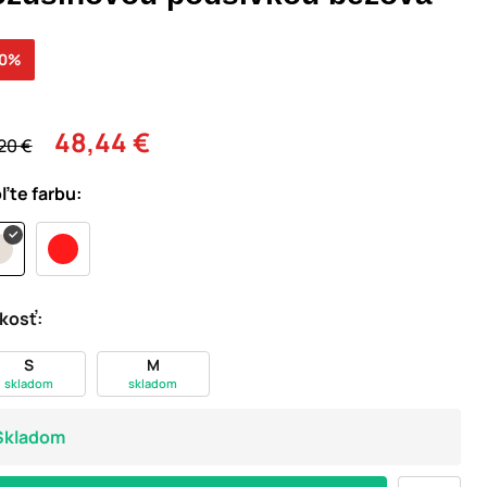
30%
48,44 €
20 €
ľte farbu:
kosť:
S
M
skladom
skladom
Skladom