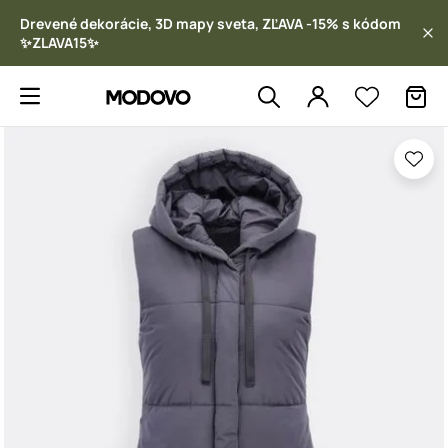
Drevené dekorácie, 3D mapy sveta, ZĽAVA -15% s kódom
✨ZLAVA15✨