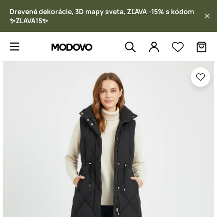
Drevené dekorácie, 3D mapy sveta, ZĽAVA -15% s kódom
✨ZLAVA15✨