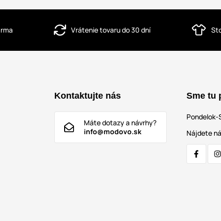
darma
Vrátenie tovaru do 30 dní
St
Kontaktujte nás
Sme tu 
Pondelok-
Máte dotazy a návrhy?
info@modovo.sk
Nájdete ná