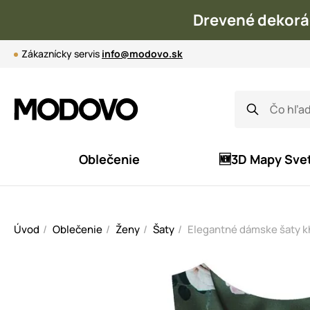
Drevené dekorá
Zákaznícky servis
info@modovo.sk
Oblečenie
🆕3D Mapy Sve
Úvod
Oblečenie
Ženy
Šaty
Elegantné dámske šaty k