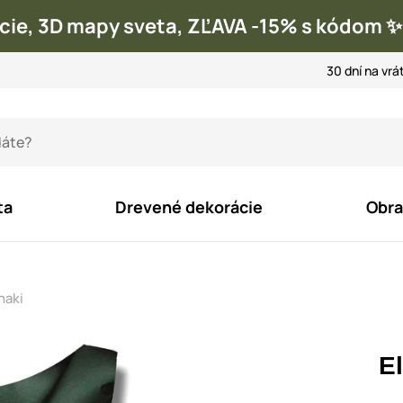
cie, 3D mapy sveta, ZĽAVA -15% s kódom
30 dní na vrá
ta
Drevené dekorácie
Obra
haki
E