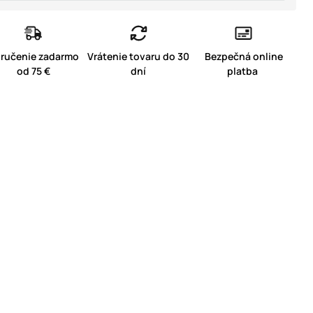
ručenie zadarmo
Vrátenie tovaru do 30
Bezpečná online
od 75 €
dní
platba