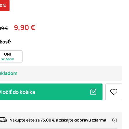
50%
9,90 €
99 €
kosť:
UNI
skladom
Skladom
Vložiť do košíka
Nakúpte ešte za
75,00 €
a získajte
dopravu zdarma