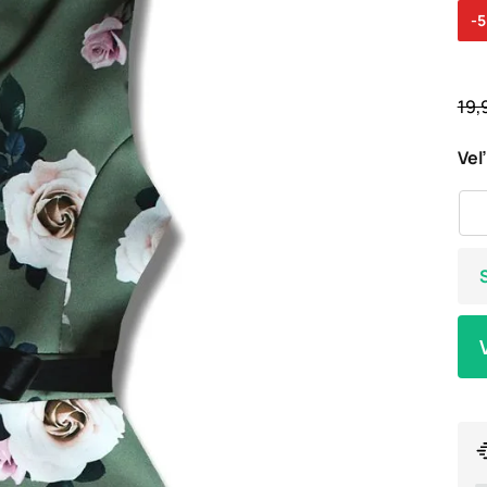
-
19,
Veľ