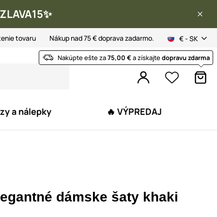
 ✨ZLAVA15✨
tenie tovaru
Nákup nad 75 € doprava zadarmo.
€ - SK
Nakúpte ešte za
75,00 €
a získajte
dopravu zdarma
zy a nálepky
🔥 VÝPREDAJ
legantné dámske šaty khaki