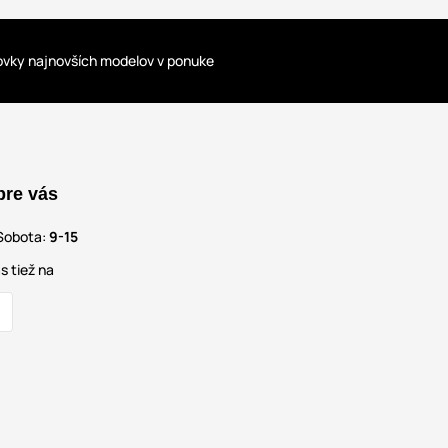
ovky najnovších modelov v ponuke
pre vás
Sobota:
9-15
s tiež na