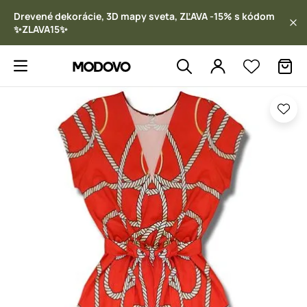
Drevené dekorácie, 3D mapy sveta, ZĽAVA -15% s kódom
✨ZLAVA15✨