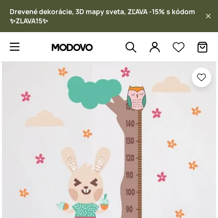
Drevené dekorácie, 3D mapy sveta, ZĽAVA -15% s kódom
✨ZLAVA15✨