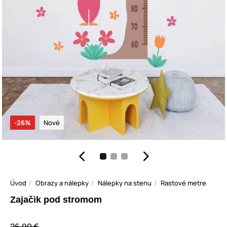
-26%
Nové
Úvod
Obrazy a nálepky
Nálepky na stenu
Rastové metre
Zajačik pod stromom
26,90 €