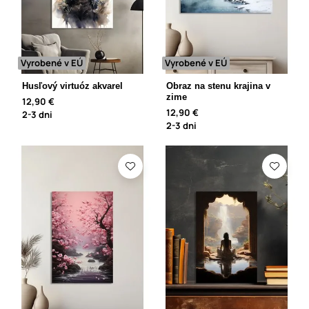
Vyrobené v EÚ
Vyrobené v EÚ
Husľový virtuóz akvarel
Obraz na stenu krajina v
zime
12,90 €
12,90 €
2-3 dni
2-3 dni