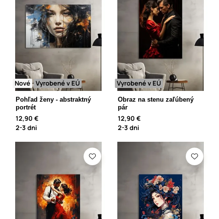
Nové
Vyrobené v EÚ
Vyrobené v EÚ
Pohľad ženy - abstraktný
Obraz na stenu zaľúbený
portrét
pár
12,90 €
12,90 €
2-3 dni
2-3 dni