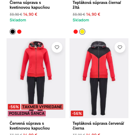
Čierna súprava s
Tepláková súprava čierna/
kvetinovou kapucňou
žltá
14,90 €
14,90 €
33,90 €
33,90 €
Skladom
Skladom
-56%
TAKMER VYPREDANÉ
POSLEDNÁ ŠANCA
-56%
Červená súprava s
Tepláková súprava červená/
kvetinovou kapucňou
čierna