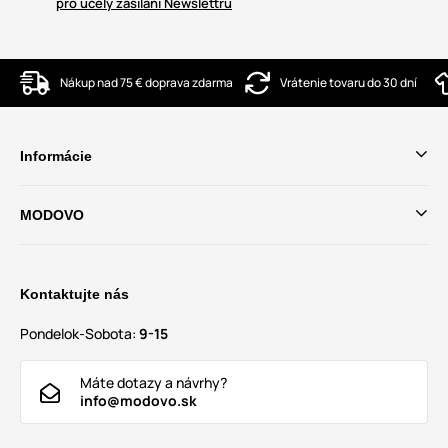
pro účely zasílání Newslettru
Nákup nad 75 € doprava zdarma
Vrátenie tovaru do 30 dní
Informácie
MODOVO
Kontaktujte nás
Pondelok-Sobota:
9-15
Máte dotazy a návrhy?
info@modovo.sk