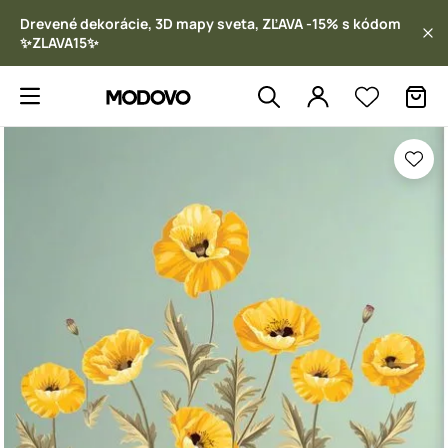
Drevené dekorácie, 3D mapy sveta, ZĽAVA -15% s kódom
✨ZLAVA15✨