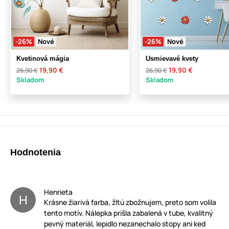
-26%
Nové
-26%
Nové
Kvetinová mágia
Usmievavé kvety
19,90 €
19,90 €
26,90 €
26,90 €
Skladom
Skladom
Hodnotenia
Henrieta
H
Krásne žiarivá farba, žltú zbožnujem, preto som volila
tento motív. Nálepka prišla zabalená v tube, kvalitný
pevný materiál, lepidlo nezanechalo stopy ani ked