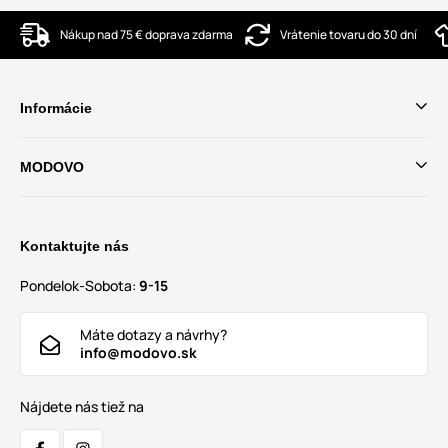
Nákup nad 75 € doprava zdarma
Vrátenie tovaru do 30 dní
Informácie
MODOVO
Kontaktujte nás
Pondelok-Sobota:
9-15
Máte dotazy a návrhy?
info@modovo.sk
Nájdete nás tiež na