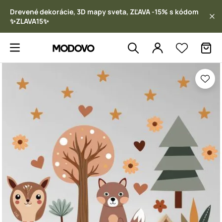
Drevené dekorácie, 3D mapy sveta, ZĽAVA -15% s kódom
✨ZLAVA15✨