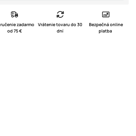
ručenie zadarmo
Vrátenie tovaru do 30
Bezpečná online
od 75 €
dní
platba