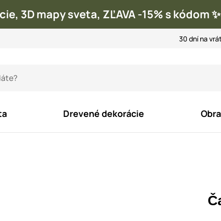
cie, 3D mapy sveta, ZĽAVA -15% s kódom
30 dní na vrá
ta
Drevené dekorácie
Obra
Č