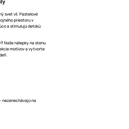
íly
ý svet víl. Pastelové
kojného priestoru v
úco a stimulujú detskú
y?
Naše nálepky na stenu
lekcie motívov a vytvorte
 deň.
 - nezanechávajú na