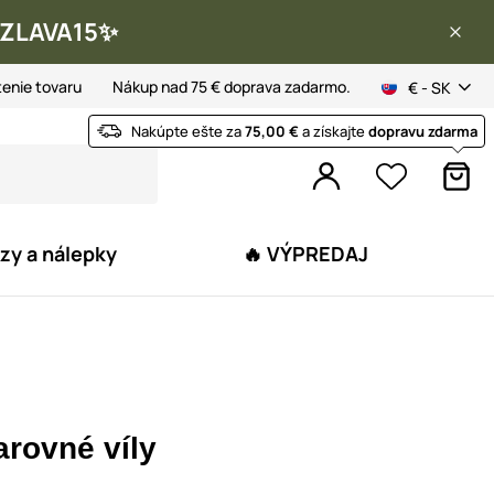
 ✨ZLAVA15✨
tenie tovaru
Nákup nad 75 € doprava zadarmo.
€ - SK
Nakúpte ešte za
75,00 €
a získajte
dopravu zdarma
zy a nálepky
🔥 VÝPREDAJ
arovné víly