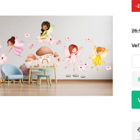
-
26,
Veľ