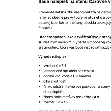
Sada nálepiek na stenu Čarovné v
Premeňte detskú izbu Vášho dieťaťa na čarovn
farby sú ideálne pre vytvorenie útulného a po
detskej izbe. Ich jemné tóny pôsobia upokojuj
fantáziu.
Hľadáte spôsob, ako ozvláštniť svoje sten
sú ideálnym riešením! Vyberte si z bohatej ko
si atmosféru, ktorá vás bude inšpirovať každý
Výhody nálepiek:
vyrobené v EÚ
jednoduchá aplikácia bez lepidla
odolné voči vode a UV žiareniu
dlhá životnosť
ľahko odstrániteľné bez poškodenia steny
stene lepidlo
široká škála motívov pre každý vkus
rozmer: 125x45