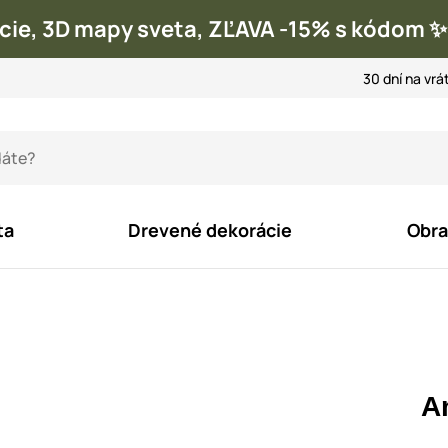
cie, 3D mapy sveta, ZĽAVA -15% s kódom
30 dní na vrá
ta
Drevené dekorácie
Obra
An