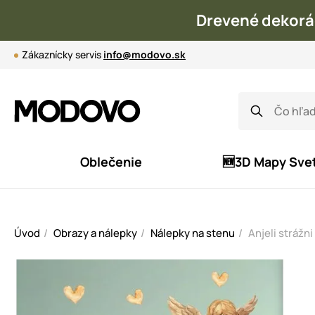
Drevené dekorá
Zákaznícky servis
info@modovo.sk
Oblečenie
🆕3D Mapy Sve
Úvod
Obrazy a nálepky
Nálepky na stenu
Anjeli strážni