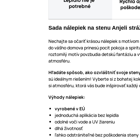
Sada nálepiek na stenu Anjeli str
Nechajte sa očariť krásou nálepiek s motívom 
do vášho domova prinesú pocit pokoja a spiritu
roztomilý motív povzbudia detskú fantáziu a v
atmosféru.
Hľadáte spôsob, ako ozvláštniť svoje sten
sú ideálnym riešením! Vyberte si z bohatej ko
si atmosféru, ktorá vás bude inšpirovať každý
Výhody nálepiek:
vyrobené v EÚ
jednoduchá aplikácia bez lepidla
odolné voči vode a UV žiareniu
dlhá životnosť
ľahko odstrániteľné bez poškodenia steny