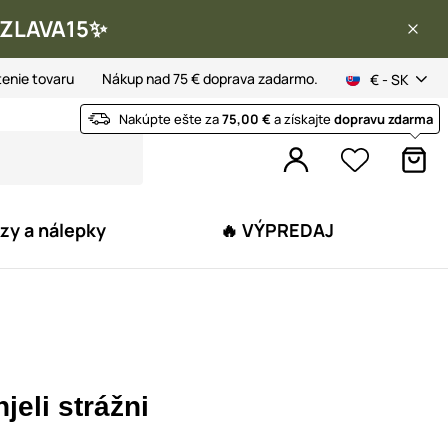
 ✨ZLAVA15✨
tenie tovaru
Nákup nad 75 € doprava zadarmo.
€ - SK
Nakúpte ešte za
75,00 €
a získajte
dopravu zdarma
zy a nálepky
🔥 VÝPREDAJ
jeli strážni