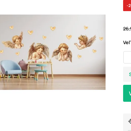
-
26,
Veľ