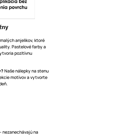
ážny
malých anjelikov, ktoré
ality. Pastelové farby a
ytvoria pozitívnu
y?
Naše nálepky na stenu
lekcie motívov a vytvorte
 deň.
 - nezanechávajú na