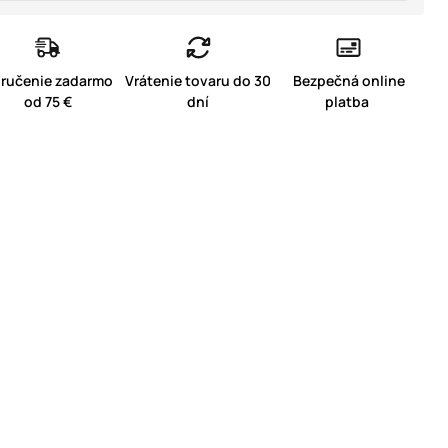
ručenie zadarmo
Vrátenie tovaru do 30
Bezpečná online
od 75 €
dní
platba