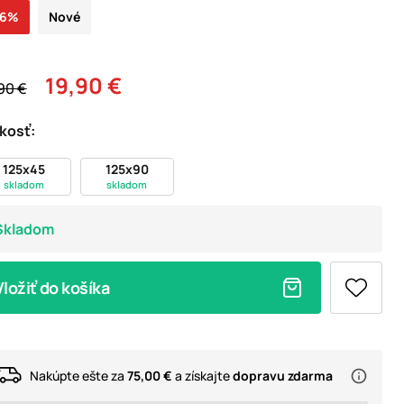
26%
Nové
19,90 €
90 €
kosť:
125x45
125x90
skladom
skladom
Skladom
Vložiť do košíka
Nakúpte ešte za
75,00 €
a získajte
dopravu zdarma