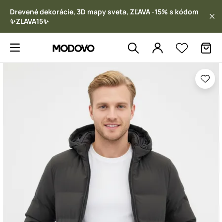
Drevené dekorácie, 3D mapy sveta, ZĽAVA -15% s kódom
✨ZLAVA15✨