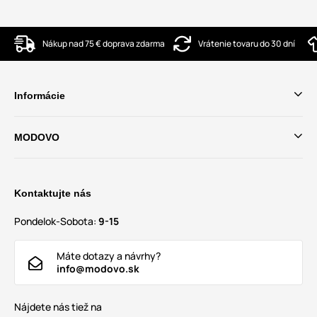
Nákup nad 75 € doprava zdarma
Vrátenie tovaru do 30 dní
Informácie
MODOVO
Kontaktujte nás
Pondelok-Sobota:
9-15
Máte dotazy a návrhy?
info@modovo.sk
Nájdete nás tiež na