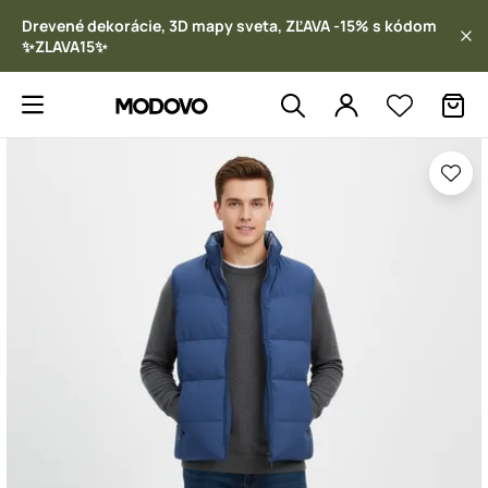
Drevené dekorácie, 3D mapy sveta, ZĽAVA -15% s kódom
✨ZLAVA15✨