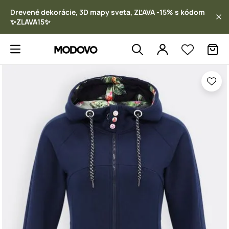
Drevené dekorácie, 3D mapy sveta, ZĽAVA -15% s kódom
✨ZLAVA15✨