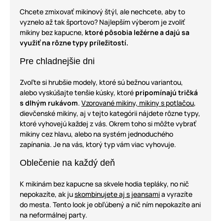
Chcete zmixovať mikinový štýl, ale nechcete, aby to
vyznelo až tak športovo? Najlepším výberom je zvoliť
mikiny bez kapucne,
ktoré pôsobia ležérne a dajú sa
využiť na rôzne typy príležitostí.
Pre chladnejšie dni
Zvoľte si hrubšie modely, ktoré sú bežnou variantou,
alebo vyskúšajte tenšie kúsky, ktoré
pripomínajú tričká
s dlhým rukávom
.
Vzorované mikiny, mikiny s potlačou
,
dievčenské mikiny, aj v tejto kategórii nájdete rôzne typy,
ktoré vyhovejú každej z vás. Okrem toho si môžte vybrať
mikiny cez hlavu, alebo na systém jednoduchého
zapínania. Je na vás, ktorý typ vám viac vyhovuje.
Oblečenie na každý deň
K mikinám bez kapucne sa skvele hodia tepláky, no nič
nepokazíte, ak ju
skombinujete aj s jeansami
a vyrazíte
do mesta. Tento look je obľúbený a nič ním nepokazíte ani
na neformálnej party.