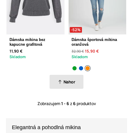
-52%
Dámska mikina bez
Dámska športová mikina
kapucne grafitová
oranžová
11,90 €
15,90 €
32,90 €
Skladom
Skladom
Nahor
Zobrazujem
1 - 6
z
6
produktov
Elegantná a pohodlná mikina