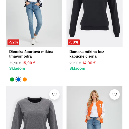
-52%
-50%
Dámska športová mikina
Dámska mikina bez
tmavomodrá
kapucne čierna
15,90 €
14,90 €
32,90 €
29,90 €
Skladom
Skladom