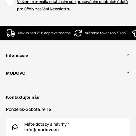
Vložením e-mailu souhlasím se zpracováním osobních údajů
pro účely zasílání Newslettru
Nákup nad 75 € doprava zdarma
Vrátenie tovaru do 30 dní
Informácie
MODOVO
Kontaktujte nás
Pondelok-Sobota:
9-15
Máte dotazy a návrhy?
info@modovo.sk