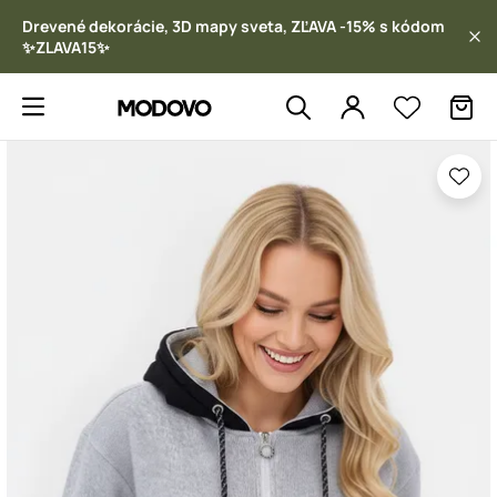
Drevené dekorácie, 3D mapy sveta, ZĽAVA -15% s kódom
✨ZLAVA15✨