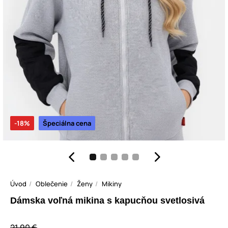
-18%
Špeciálna cena
Úvod
Oblečenie
Ženy
Mikiny
Dámska voľná mikina s kapucňou svetlosivá
21,90 €